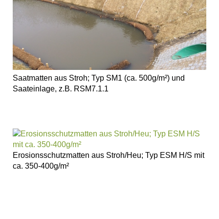
WollTerra®
Erosionsschutzmatte
Wolle
Flechtwerkband
Saatmatte
Wolle
Böschungsgitter
Mulchmatte
Saatmatten aus Stroh; Typ SM1 (ca. 500g/m²) und
Wolle
Saateinlage, z.B. RSM7.1.1
Böschungsfaschine
Wolle
Impressum
Datenschutz
Suche
MENÜ
Erosionsschutzmatten aus Stroh/Heu; Typ ESM H/S mit
SCHLIESSEN
ca. 350-400g/m²
XylithFloat®
Zeolithinsel
Zeolithkissen
Zeolithwalze