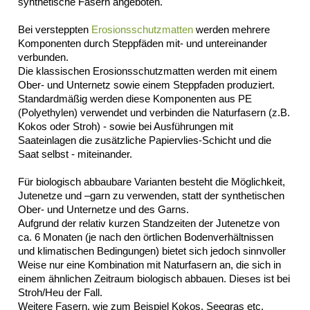
synthetische Fasern angeboten.
Datenschutz
Suche
Bei versteppten
Erosionsschutzmatten
werden mehrere
MENÜ
Komponenten durch Steppfäden mit- und untereinander
SCHLIESSEN
verbunden.
Die klassischen Erosionsschutzmatten werden mit einem
BesFix©
Ober- und Unternetz sowie einem Steppfaden produziert.
BesLift©
Standardmäßig werden diese Komponenten aus PE
BesTec®
(Polyethylen) verwendet und verbinden die Naturfasern (z.B.
Steinmatratze
Kokos oder Stroh) - sowie bei Ausführungen mit
Steinwalzen
Saateinlagen die zusätzliche Papiervlies-Schicht und die
Saat selbst - miteinander.
Rollkiesmatte
Geröllsteinmatte
Für biologisch abbaubare Varianten besteht die Möglichkeit,
Vegetatives
Jutenetze und –garn zu verwenden, statt der synthetischen
Deckwerk
Ober- und Unternetze und des Garns.
Impressum
Aufgrund der relativ kurzen Standzeiten der Jutenetze von
Datenschutz
ca. 6 Monaten (je nach den örtlichen Bodenverhältnissen
Suche
und klimatischen Bedingungen) bietet sich jedoch sinnvoller
MENÜ
Weise nur eine Kombination mit Naturfasern an, die sich in
SCHLIESSEN
einem ähnlichen Zeitraum biologisch abbauen. Dieses ist bei
Stroh/Heu der Fall.
BesTex®
Weitere Fasern, wie zum Beispiel Kokos, Seegras etc.