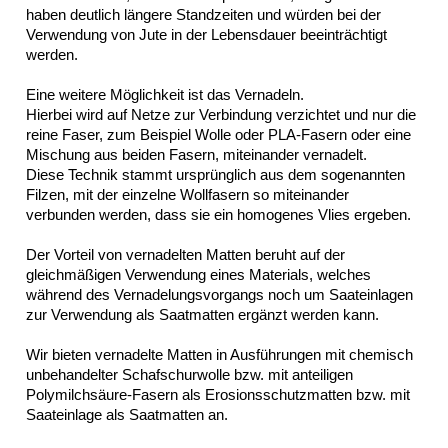
Erosionsschutzmatte
haben deutlich längere Standzeiten und würden bei der
Kokosgewebe
Verwendung von Jute in der Lebensdauer beeinträchtigt
Saatmatte
werden.
Erosionsschutzvliese
Eine weitere Möglichkeit ist das Vernadeln.
Maulwurf-
Hierbei wird auf Netze zur Verbindung verzichtet und nur die
und
reine Faser, zum Beispiel Wolle oder PLA-Fasern oder eine
Wühlmausschutzgitter
Mischung aus beiden Fasern, miteinander vernadelt.
Impressum
Diese Technik stammt ursprünglich aus dem sogenannten
Datenschutz
Filzen, mit der einzelne Wollfasern so miteinander
Suche
verbunden werden, dass sie ein homogenes Vlies ergeben.
MENÜ
SCHLIESSEN
Der Vorteil von vernadelten Matten beruht auf der
gleichmäßigen Verwendung eines Materials, welches
BGS-
während des Vernadelungsvorgangs noch um Saateinlagen
Helixis®
zur Verwendung als Saatmatten ergänzt werden kann.
Bodendeckermatte
Substratmatte
Wir bieten vernadelte Matten in Ausführungen mit chemisch
Impressum
unbehandelter Schafschurwolle bzw. mit anteiligen
Datenschutz
Polymilchsäure-Fasern als Erosionsschutzmatten bzw. mit
Saateinlage als Saatmatten an.
Suche
MENÜ