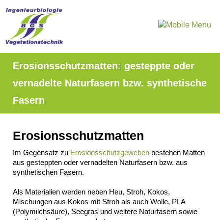
Navigation
Start
überspringen
Produktgruppen
AquaGreen®
Röhrichtinsel
Schwimmberme
Schwimmkampe
Erosionsschutzmatten: gesteppte oder
Schwimmende
Tauchwand
vernadelte Naturfasern bzw. synthetische
Impressum
Fasern
Datenschutz
Suche
MENÜ
Erosionsschutzmatten
SCHLIESSEN
ArmaFlor®
Im Gegensatz zu
Erosionsschutzgeweben
bestehen Matten
Röhrichtballen
aus gesteppten oder vernadelten Naturfasern bzw. aus
synthetischen Fasern.
Röhrichtmatten
Faschinen
Als Materialien werden neben Heu, Stroh, Kokos,
Röhrichtwalze
Mischungen aus Kokos mit Stroh als auch Wolle, PLA
Gräsermatten
(Polymilchsäure), Seegras und weitere Naturfasern sowie
Impressum