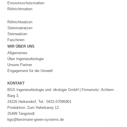
Impressum
Erosionsschutzmatten
Datenschutz
Röhrichtmatten
Suche
MENÜ
Röhrichtwalzen
SCHLIESSEN
Steinmatratzen
Steinwalzen
Anwendungsgebiete
Faschinen
Erosionsschutz
WIR ÜBER UNS
Steinmatratzen
Allgemeines
Kokoswalzen
Über Ingenieurbiologie
Röhrichtinseln
Unsere Partner
Röhrichtwalzen
Engagement für die Umwelt
Steinwalzen
Erosionsschutzgewebe
KONTAKT
Erosionsschutzmatten
BGS Ingenieurbiologie und -ökologie GmbH | Firmensitz: Achtern
Röhrichtballen
Barg 3,
Röhrichtmatten
24226 Heikendorf, Tel.: 0431-57095901
Faschinen
Produktion: Zum Haferkamp 12,
Geroellmatten
25499 Tangstedt
Impressum
bgs@bestmann-green-systems.de
Datenschutz