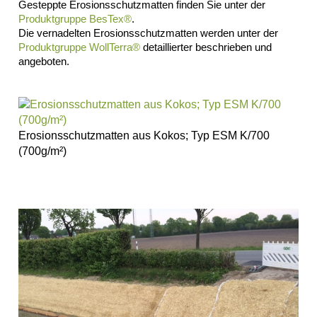
Gesteppte Erosionsschutzmatten finden Sie unter der
SCHLIESSEN
Produktgruppe BesTex®
.
Composit®
Die vernadelten Erosionsschutzmatten werden unter der
Produktgruppe WollTerra®
detaillierter beschrieben und
Flinke
angeboten.
Hecke®
RepoFloat®
&
Repotex®
Schwimmmatten
Erosionsschutzmatten aus Kokos; Typ ESM K/700
und
(700g/m²)
-
taue
(RepoFloat)
Wasserspeichermatte
(Repotex)
Impressum
Datenschutz
Suche
MENÜ
SCHLIESSEN