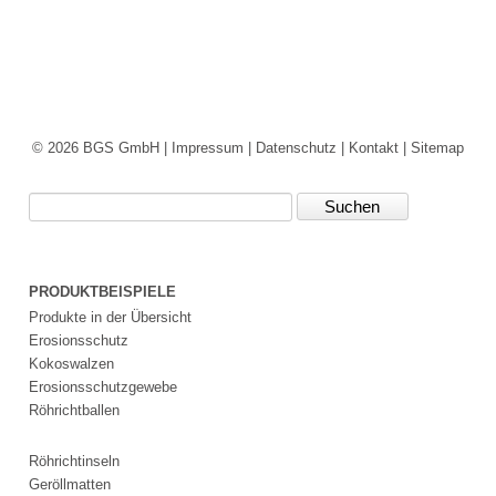
Impressum
Datenschutz
Suche
MENÜ
SCHLIESSEN
Impressum
© 2026 BGS GmbH |
Impressum
|
Datenschutz
|
Kontakt
|
Sitemap
Datenschutz
Suche
Suchbegriffe
MENÜ
SCHLIESSEN
LV-
PRODUKTBEISPIELE
Texte
Produkte in der Übersicht
Über
Erosionsschutz
uns
Kokoswalzen
Allgemein
Erosionsschutzgewebe
Ingenieurbiologie
Röhrichtballen
Partner
Umwelt
Röhrichtinseln
AGB
Geröllmatten