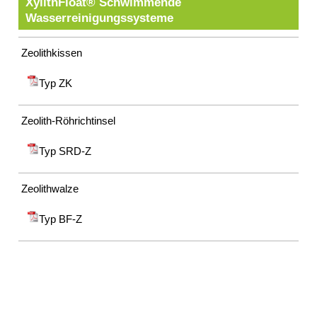
XylithFloat® Schwimmende
Wasserreinigungssysteme
Zeolithkissen
Typ ZK
Zeolith-Röhrichtinsel
Typ SRD-Z
Zeolithwalze
Typ BF-Z