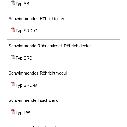
Typ SB
Datenschutz
Suche
MENÜ
Schwimmendes Röhrichtgitter
SCHLIESSEN
Typ SRD-G
BesFix©
BesLift©
BesTec®
Schwimmende Röhrichtinsel, Röhrichtdecke
Steinmatratze
Steinwalzen
Typ SRD
Rollkiesmatte
Geröllsteinmatte
Schwimmendes Röhrichtmodul
Vegetatives
Deckwerk
Typ SRD-M
Impressum
Datenschutz
Schwimmende Tauchwand
Suche
MENÜ
Typ TW
SCHLIESSEN
BesTex®