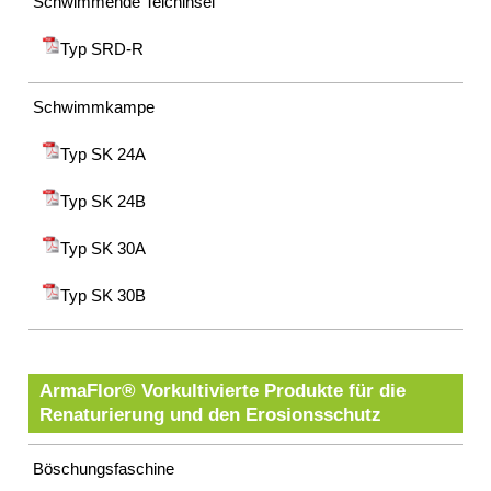
Schwimmende Teichinsel
Erosionsschutzmatte
Kokosgewebe
Typ SRD-R
Saatmatte
Erosionsschutzvliese
Maulwurf-
Schwimmkampe
und
Wühlmausschutzgitter
Typ SK 24A
Impressum
Typ SK 24B
Datenschutz
Suche
Typ SK 30A
MENÜ
SCHLIESSEN
Typ SK 30B
BGS-
Helixis®
Bodendeckermatte
Substratmatte
ArmaFlor® Vorkultivierte Produkte für die
Impressum
Renaturierung und den Erosionsschutz
Datenschutz
Suche
Böschungsfaschine
MENÜ