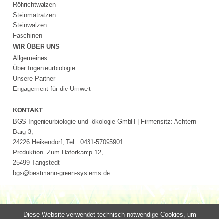
Röhrichtwalzen
Steinmatratzen
Steinwalzen
Faschinen
WIR ÜBER UNS
Allgemeines
Über Ingenieurbiologie
Unsere Partner
Engagement für die Umwelt
KONTAKT
BGS Ingenieurbiologie und -ökologie GmbH | Firmensitz: Achtern
Barg 3,
24226 Heikendorf, Tel.: 0431-57095901
Produktion: Zum Haferkamp 12,
25499 Tangstedt
bgs@bestmann-green-systems.de
Diese Website verwendet technisch notwendige Cookies, um