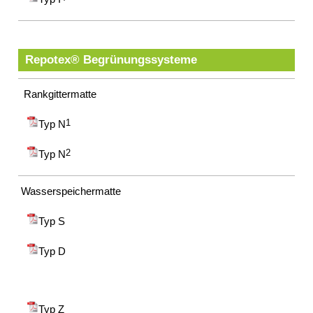
Repotex® Begrünungssysteme
Rankgittermatte
Typ N
1
Typ N
2
Wasserspeichermatte
Typ S
Typ D
Typ Z