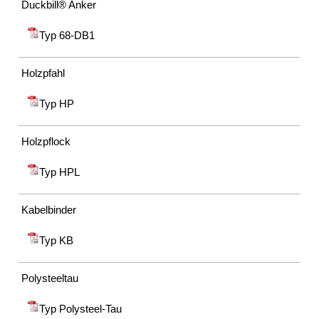
Impressum
Duckbill® Anker
Datenschutz
Suche
Typ 68-DB1
MENÜ
SCHLIESSEN
Holzpfahl
Anwendungsgebiete
Typ HP
Erosionsschutz
Steinmatratzen
Kokoswalzen
Holzpflock
Röhrichtinseln
Röhrichtwalzen
Typ HPL
Steinwalzen
Erosionsschutzgewebe
Kabelbinder
Erosionsschutzmatten
Röhrichtballen
Typ KB
Röhrichtmatten
Faschinen
Geroellmatten
Polysteeltau
Impressum
Typ Polysteel-Tau
Datenschutz