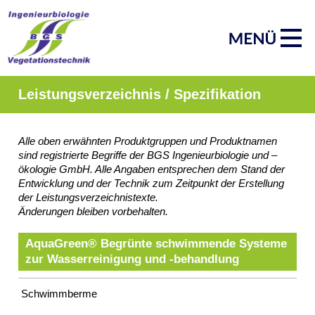
Navigation
Start
überspringen
Produktgruppen
AquaGreen®
Röhrichtinsel
Schwimmberme
Schwimmkampe
Leistungsverzeichnis / Spezifikation
Schwimmende
Tauchwand
Impressum
Alle oben erwähnten Produktgruppen und Produktnamen
Datenschutz
sind registrierte Begriffe der BGS Ingenieurbiologie und –
Suche
ökologie GmbH. Alle Angaben entsprechen dem Stand der
MENÜ
Entwicklung und der Technik zum Zeitpunkt der Erstellung
SCHLIESSEN
der Leistungsverzeichnistexte.
Änderungen bleiben vorbehalten.
ArmaFlor®
Röhrichtballen
AquaGreen® Begrünte schwimmende Systeme
Röhrichtmatten
zur Wasserreinigung und -behandlung
Faschinen
Röhrichtwalze
Schwimmberme
Gräsermatten
Impressum