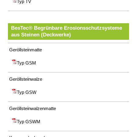
Typ TV
BesTec® Begrünbare Erosionsschutzsysteme
aus Steinen (Deckwerke)
Geröllsteinmatte
Typ GSM
Geröllsteinwalze
Typ GSW
Geröllsteinwalzenmatte
Typ GSWM