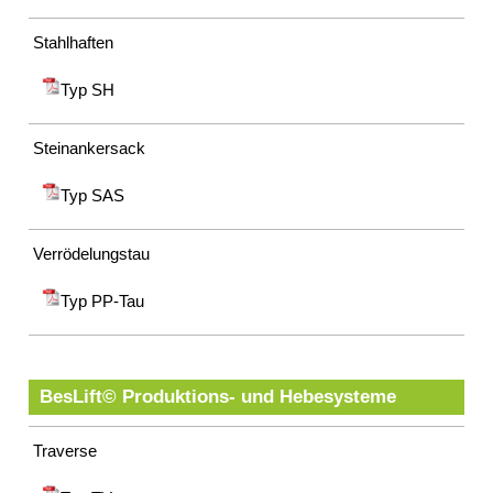
Suche
MENÜ
Stahlhaften
SCHLIESSEN
Typ SH
Kontakt
Impressum
Datenschutz
Steinankersack
Suche
MENÜ
Typ SAS
SCHLIESSEN
Verrödelungstau
Typ PP-Tau
BesLift© Produktions- und Hebesysteme
Traverse