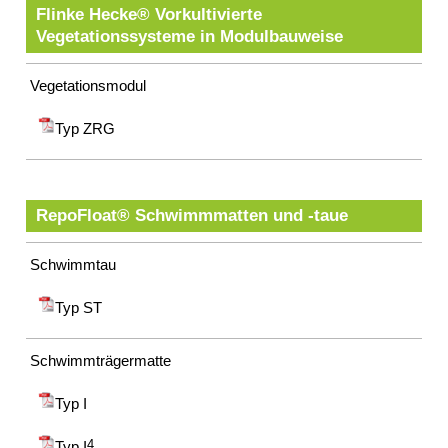
Flinke Hecke® Vorkultivierte
Vegetationssysteme in Modulbauweise
Vegetationsmodul
Typ ZRG
RepoFloat® Schwimmmatten und -taue
Schwimmtau
Typ ST
Schwimmträgermatte
Typ I
Typ I
4