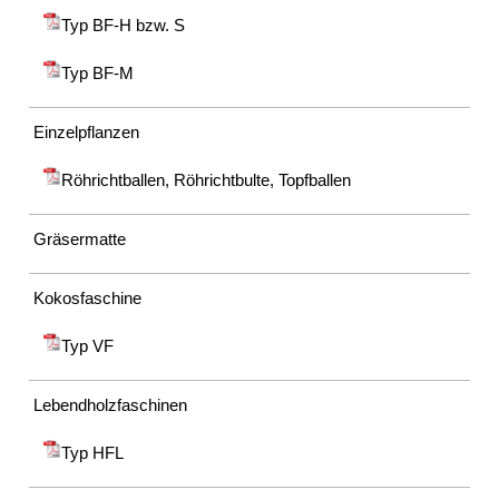
SCHLIESSEN
Typ BF-H bzw. S
Composit®
Typ BF-M
Flinke
Hecke®
RepoFloat®
Einzelpflanzen
&
Repotex®
Röhrichtballen, Röhrichtbulte, Topfballen
Schwimmmatten
und
Gräsermatte
-
taue
(RepoFloat)
Kokosfaschine
Wasserspeichermatte
(Repotex)
Typ VF
Impressum
Datenschutz
Lebendholzfaschinen
Suche
MENÜ
Typ HFL
SCHLIESSEN