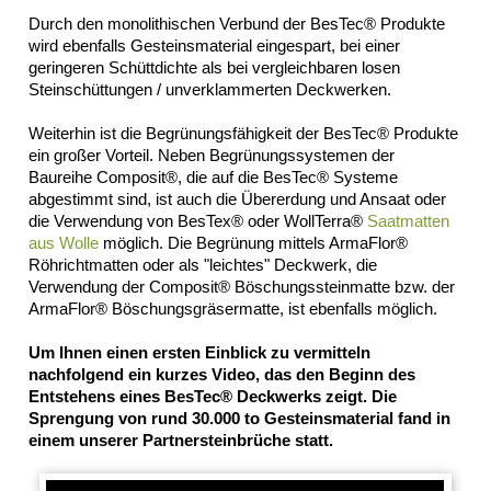
SCHLIESSEN
Durch den monolithischen Verbund der BesTec® Produkte
wird ebenfalls Gesteinsmaterial eingespart, bei einer
Composit®
geringeren Schüttdichte als bei vergleichbaren losen
Flinke
Steinschüttungen / unverklammerten Deckwerken.
Hecke®
RepoFloat®
Weiterhin ist die Begrünungsfähigkeit der BesTec® Produkte
&
ein großer Vorteil. Neben Begrünungssystemen der
Repotex®
Baureihe Composit®, die auf die BesTec® Systeme
Schwimmmatten
abgestimmt sind, ist auch die Übererdung und Ansaat oder
und
die Verwendung von BesTex® oder WollTerra®
Saatmatten
aus Wolle
möglich. Die Begrünung mittels ArmaFlor®
-
Röhrichtmatten oder als "leichtes" Deckwerk, die
taue
Verwendung der Composit® Böschungssteinmatte bzw. der
(RepoFloat)
ArmaFlor® Böschungsgräsermatte, ist ebenfalls möglich.
Wasserspeichermatte
(Repotex)
Um Ihnen einen ersten Einblick zu vermitteln
Impressum
nachfolgend ein kurzes Video, das den Beginn des
Datenschutz
Entstehens eines BesTec® Deckwerks zeigt. Die
Suche
Sprengung von rund 30.000 to Gesteinsmaterial fand in
MENÜ
einem unserer Partnersteinbrüche statt.
SCHLIESSEN