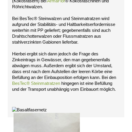
(Kokosfasern) bei
ArmaFlor
® Kokosfaschinen und
Impressum
Röhrichtwalzen.
Datenschutz
Suche
Bei BesTec® Steinwalzen und Steinmatratzen wird
MENÜ
aufgrund der Stabilitäts- und Haltbarkeitserfordernisse
SCHLIESSEN
weiterhin mit PP geliefert; gegebenenfalls sind auch
Drahtschotterwalzen oder Flussmatratzen aus
Anwendungsgebiete
stahlverzinkten Gabionen lieferbar.
Erosionsschutz
Steinmatratzen
Hierbei ergibt sich dann jedoch die Frage des
Kokoswalzen
Zinkeintrags in Gewässer, den man gegebenenfalls
Röhrichtinseln
abwägen muss. Außerdem ergibt sich der Umstand,
Röhrichtwalzen
dass erst nach dem Aufstellen der leeren Körbe eine
Steinwalzen
Befüllung an der Einbauposition erfolgen kann. Bei den
Erosionsschutzgewebe
BesTec® Steinmatratzen
hingegen ist eine Befüllung
Erosionsschutzmatten
und der Transport unabhängig vom Einbauort möglich.
Röhrichtballen
Röhrichtmatten
Faschinen
Geroellmatten
Impressum
Datenschutz