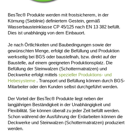
Erosionsschutzmatte
Kokosgewebe
BesTec® Produkte werden mit frostsicherem, in der
Saatmatte
Körnung (Sieblinie) definiertem Gestein, gemäß
Erosionsschutzvliese
Wasserbausteinklasse CP 45/125 nach EN 13 382 befüllt.
Maulwurf-
Dies ist unabhängig von dem Einbauort.
und
Wühlmausschutzgitter
Je nach Örtlichkeiten und Baubedingungen sowie der
Impressum
gewünschten Menge, erfolgt die Befüllung und Produktion
Datenschutz
werkseitig bei BGS oder baustellnah, bzw. direkt auf der
Suche
Baustelle, auf einem geeigneten Produktionsplatz. Die
MENÜ
Befüllung der Steinwalzen (Schottermatratzen) und
Deckwerke erfolgt mittels
spezieller Produktions- und
SCHLIESSEN
Hebesysteme
. Transport und Befüllung können durch BGS-
BGS-
Mitarbeiter oder den Kunden selbst durchgeführt werden.
Helixis®
Bodendeckermatte
Der Vorteil der BesTec® Produkte liegt neben der
langjährigen Beständigkeit in der Unabhängigkeit und
Substratmatte
Flexibilität. Sie können überall zu jeder Zeit befüllt werden.
Impressum
Schon während der Ausführung der Erdarbeiten können die
Datenschutz
Deckwerke und Steinwalzen (Schottermatratzen) produziert
Suche
werden.
MENÜ