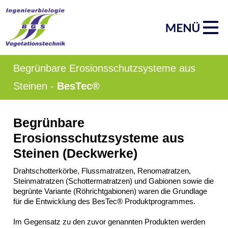
Navigation
Start
überspringen
Produktgruppen
AquaGreen®
Röhrichtinsel
Schwimmberme
Schwimmkampe
Begrünbare Erosionsschutzsysteme aus
Schwimmende
Tauchwand
Steinen -
BesTec®
Impressum
Datenschutz
Suche
Begrünbare
MENÜ
Erosionsschutzsysteme aus
SCHLIESSEN
Steinen (Deckwerke)
ArmaFlor®
Röhrichtballen
Drahtschotterkörbe, Flussmatratzen, Renomatratzen,
Röhrichtmatten
Steinmatratzen (Schottermatratzen) und Gabionen sowie die
Faschinen
begrünte Variante (Röhrichtgabionen) waren die Grundlage
für die Entwicklung des BesTec® Produktprogrammes.
Röhrichtwalze
Gräsermatten
Im Gegensatz zu den zuvor genannten Produkten werden
Impressum