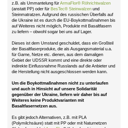
Impressum
z.B. als Ummantelung für
ArmaFlor® Röhrichtwalzen
(anstatt PP) oder für
BesTec® Steinwalzen
und
Datenschutz
Steinmatratzen. Aufgrund des russischen Überfalls auf
Suche
die Ukraine ist es durch die EU-Boykottmaßnahmen bis
MENÜ
auf Weiteres nicht möglich, Produkte mit Basaltfasern
SCHLIESSEN
zu liefern – obwohl sogar bei uns auf Lager.
Impressum
Dieses ist dem Umstand geschuldet, dass ein Großteil
Datenschutz
der Basaltfaserproduke, die als Ausgangsmaterial u.a.
Suche
für Garne, Netze etc. dienen, aus dem damaligen
MENÜ
Gebiet der UDSSR kommt und eine direkte oder
SCHLIESSEN
indirekte Einflussnahme Russlands auf die Anbieter und
die Herstellung nicht ausgeschlossen werden kann.
LV-
Texte
Um die Boykottmaßnahmen nicht zu unterlaufen
Über
und auch in Hinsicht auf unsere Solidarität
uns
gegenüber der Ukraine, liefern wir daher bis auf
Allgemein
Weiteres keine Produktvarianten mit
Ingenieurbiologie
Basaltfasernetzen aus.
Partner
Umwelt
Es gibt jedoch Alternativen, z.B. mit PLA
AGB
(Polymilchsäure) statt mit PP oder mit Naturnetzen