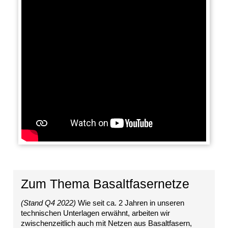
WollTerra®
Erosionsschutzmatte
Wolle
Flechtwerkband
Saatmatte
Wolle
Böschungsgitter
Mulchmatte
Wolle
Böschungsfaschine
Wolle
Impressum
Datenschutz
Suche
MENÜ
SCHLIESSEN
Zum Thema Basaltfasernetze
XylithFloat®
Zeolithinsel
(Stand Q4 2022)
Wie seit ca. 2 Jahren in unseren
Zeolithkissen
technischen Unterlagen erwähnt, arbeiten wir
Zeolithwalze
zwischenzeitlich auch mit Netzen aus Basaltfasern,