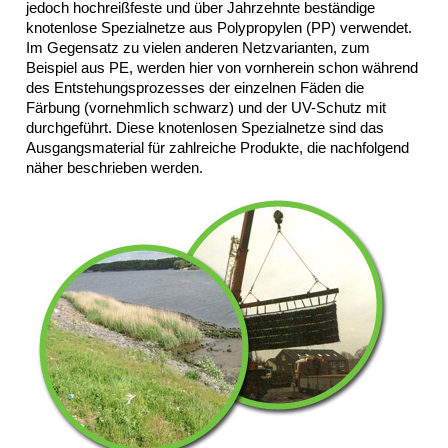
jedoch hochreißfeste und über Jahrzehnte beständige
Datenschutz
knotenlose Spezialnetze aus Polypropylen (PP) verwendet.
Suche
Im Gegensatz zu vielen anderen Netzvarianten, zum
MENÜ
Beispiel aus PE, werden hier von vornherein schon während
SCHLIESSEN
des Entstehungsprozesses der einzelnen Fäden die
Färbung (vornehmlich schwarz) und der UV-Schutz mit
BesFix©
durchgeführt. Diese knotenlosen Spezialnetze sind das
BesLift©
Ausgangsmaterial für zahlreiche Produkte, die nachfolgend
BesTec®
näher beschrieben werden.
Steinmatratze
Steinwalzen
Rollkiesmatte
Geröllsteinmatte
Vegetatives
Deckwerk
Impressum
Datenschutz
Suche
MENÜ
SCHLIESSEN
BesTex®