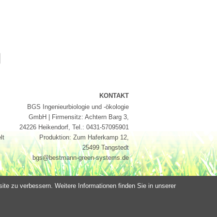
KONTAKT
BGS Ingenieurbiologie und -ökologie
GmbH | Firmensitz: Achtern Barg 3,
24226 Heikendorf, Tel.: 0431-57095901
lt
Produktion: Zum Haferkamp 12,
25499 Tangstedt
bgs@bestmann-green-systems.de
e zu verbessern. Weitere Informationen finden Sie in unserer