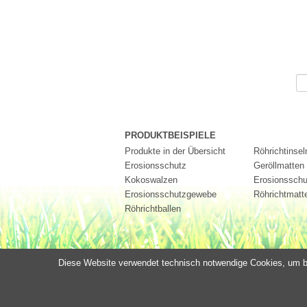
Su
PRODUKTBEISPIELE
Produkte in der Übersicht
Röhrichtinsel
Erosionsschutz
Geröllmatten
Kokoswalzen
Erosionsschu
Erosionsschutzgewebe
Röhrichtmatt
Röhrichtballen
Diese Website verwendet technisch notwendige Cookies, um be