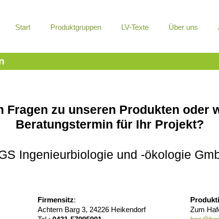
Navigation
Start
Produktgruppen
LV-Texte
Über uns
überspringen
n
h Fragen zu unseren Produkten oder 
Beratungstermin für Ihr Projekt?
GS Ingenieurbiologie und -ökologie Gm
Firmensitz
:
Produkt
Achtern Barg 3, 24226 Heikendorf
Zum Hafe