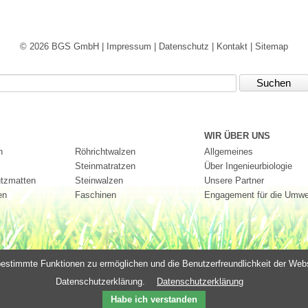
© 2026 BGS GmbH |
Impressum
|
Datenschutz
|
Kontakt
|
Sitemap
chbegriffe
WIR ÜBER UNS
n
Röhrichtwalzen
Allgemeines
Steinmatratzen
Über Ingenieurbiologie
tzmatten
Steinwalzen
Unsere Partner
en
Faschinen
Engagement für die Umwe
stimmte Funktionen zu ermöglichen und die Benutzerfreundlichkeit der Websit
Datenschutzerklärung.
Datenschutzerklärung
Habe ich verstanden