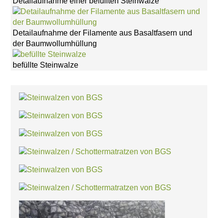
Detailaufnahme einer befüllten Steinwalze
WollTerra®
Erosionsschutzmatte
Wolle
Detailaufnahme der Filamente aus Basaltfasern und
Flechtwerkband
der Baumwollumhüllung
Saatmatte
Wolle
befüllte Steinwalze
Böschungsgitter
Mulchmatte
Wolle
Böschungsfaschine
Wolle
Impressum
Datenschutz
Suche
MENÜ
SCHLIESSEN
XylithFloat®
Zeolithinsel
Zeolithkissen
Zeolithwalze