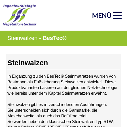
Navigation
Start
überspringen
Produktgruppen
AquaGreen®
Röhrichtinsel
Schwimmberme
Schwimmkampe
Steinwalzen -
BesTec®
Schwimmende
Tauchwand
Impressum
Datenschutz
Steinwalzen
Suche
MENÜ
In Ergänzung zu den BesTec® Steinmatratzen wurden von
SCHLIESSEN
Bestmann als Fußsicherung Steinwalzen entwickelt. Diese
ArmaFlor®
Produktvarianten basieren auf der gleichen Netztechnologie
wie bereits unter dem Kapitel Steinmatratzen erwähnt.
Röhrichtballen
Röhrichtmatten
Steinwalzen gibt es in verschiedensten Ausführungen.
Faschinen
Sie unterscheiden sich durch die Garnstärke, die
Röhrichtwalze
Maschenweite, als auch das Befüllmaterial.
Gräsermatten
So werden neben den klassischen Steinwalzen Typ STW,
Impressum