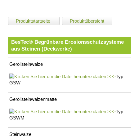
Impressum
Datenschutz
Suche
Produktstartseite
Produktübersicht
MENÜ
SCHLIESSEN
Anwendungsgebiete
BesTec® Begrünbare Erosionsschutzsysteme
Erosionsschutz
aus Steinen (Deckwerke)
Steinmatratzen
Kokoswalzen
Geröllsteinwalze
Röhrichtinseln
Röhrichtwalzen
Typ
Steinwalzen
GSW
Erosionsschutzgewebe
Erosionsschutzmatten
Geröllsteinwalzenmatte
Röhrichtballen
Röhrichtmatten
Typ
Faschinen
GSWM
Geroellmatten
Impressum
Steinwalze
Datenschutz