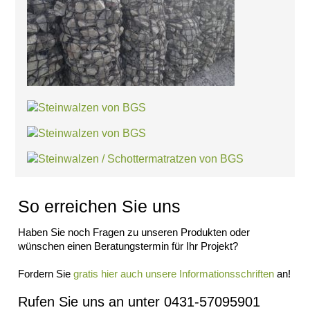
Impressum
Datenschutz
Suche
MENÜ
SCHLIESSEN
Impressum
Datenschutz
Suche
MENÜ
SCHLIESSEN
LV-
Texte
So erreichen Sie uns
Über
uns
Haben Sie noch Fragen zu unseren Produkten oder
Allgemein
wünschen einen Beratungstermin für Ihr Projekt?
Ingenieurbiologie
Partner
Fordern Sie
gratis hier auch unsere Informationsschriften
an!
Umwelt
AGB
Rufen Sie uns an unter 0431-57095901