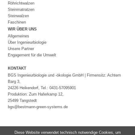
Röhrichtwalzen
Steinmatratzen
Steinwalzen
Faschinen
WIR ÜBER UNS
Allgemeines
Über Ingenieurbiologie
Unsere Partner
Engagement für die Umwelt
KONTAKT
BGS Ingenieurbiologie und -ökologie GmbH | Firmensitz: Achtern
Barg 3,
24226 Heikendorf, Tel.: 0431-57095901
Produktion: Zum Haferkamp 12,
25499 Tangstedt
bgs@bestmann-green-systems.de
Diese Website verwendet technisch notwendige Cookies, um