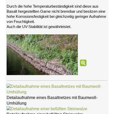
SCHLIESSEN
Durch die hohe Temperaturbeständigkeit sind diese aus
Basalt hergestellten Garne nicht brennbar und besitzen eine
Composit®
hohe Korrosionsfestigkeit bei gleichzeitig geringer Aufnahme
Flinke
von Feuchtigkeit.
Hecke®
Auch die UV-Stabilität ist gewährleistet.
RepoFloat®
&
Repotex®
Schwimmmatten
und
-
taue
(RepoFloat)
Wasserspeichermatte
(Repotex)
Impressum
Datenschutz
Suche
Detailaufnahme eines Basaltnetzes mit Baumwoll-
MENÜ
Umhüllung
SCHLIESSEN