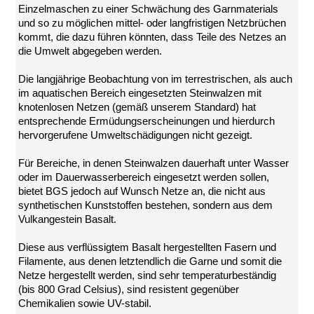
Erosionsschutzmatte
Einzelmaschen zu einer Schwächung des Garnmaterials
Kokosgewebe
und so zu möglichen mittel- oder langfristigen Netzbrüchen
Saatmatte
kommt, die dazu führen könnten, dass Teile des Netzes an
die Umwelt abgegeben werden.
Erosionsschutzvliese
Maulwurf-
Die langjährige Beobachtung von im terrestrischen, als auch
und
im aquatischen Bereich eingesetzten Steinwalzen mit
Wühlmausschutzgitter
knotenlosen Netzen (gemäß unserem Standard) hat
Impressum
entsprechende Ermüdungserscheinungen und hierdurch
Datenschutz
hervorgerufene Umweltschädigungen nicht gezeigt.
Suche
MENÜ
Für Bereiche, in denen Steinwalzen dauerhaft unter Wasser
SCHLIESSEN
oder im Dauerwasserbereich eingesetzt werden sollen,
bietet BGS jedoch auf Wunsch Netze an, die nicht aus
BGS-
synthetischen Kunststoffen bestehen, sondern aus dem
Helixis®
Vulkangestein Basalt.
Bodendeckermatte
Substratmatte
Diese aus verflüssigtem Basalt hergestellten Fasern und
Impressum
Filamente, aus denen letztendlich die Garne und somit die
Netze hergestellt werden, sind sehr temperaturbeständig
Datenschutz
(bis 800 Grad Celsius), sind resistent gegenüber
Suche
Chemikalien sowie UV-stabil.
MENÜ