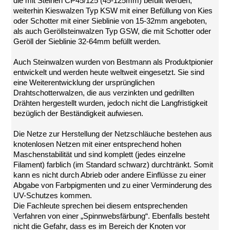
die mit Steinen CP45/125 (45-125mm) befüllt werden,
Datenschutz
weiterhin Kieswalzen Typ KSW mit einer Befüllung von Kies
Suche
oder Schotter mit einer Sieblinie von 15-32mm angeboten,
MENÜ
als auch Geröllsteinwalzen Typ GSW, die mit Schotter oder
SCHLIESSEN
Geröll der Sieblinie 32-64mm befüllt werden.
BesFix©
Auch Steinwalzen wurden von Bestmann als Produktpionier
BesLift©
entwickelt und werden heute weltweit eingesetzt. Sie sind
BesTec®
eine Weiterentwicklung der ursprünglichen
Steinmatratze
Drahtschotterwalzen, die aus verzinkten und gedrillten
Drähten hergestellt wurden, jedoch nicht die Langfristigkeit
Steinwalzen
bezüglich der Beständigkeit aufwiesen.
Rollkiesmatte
Geröllsteinmatte
Die Netze zur Herstellung der Netzschläuche bestehen aus
Vegetatives
knotenlosen Netzen mit einer entsprechend hohen
Deckwerk
Maschenstabilität und sind komplett (jedes einzelne
Impressum
Filament) farblich (im Standard schwarz) durchtränkt. Somit
Datenschutz
kann es nicht durch Abrieb oder andere Einflüsse zu einer
Suche
Abgabe von Farbpigmenten und zu einer Verminderung des
MENÜ
UV-Schutzes kommen.
SCHLIESSEN
Die Fachleute sprechen bei diesem entsprechenden
Verfahren von einer „Spinnwebsfärbung“. Ebenfalls besteht
BesTex®
nicht die Gefahr, dass es im Bereich der Knoten vor