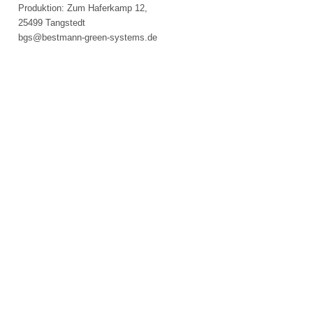
Impressum
Produktion: Zum Haferkamp 12,
Datenschutz
25499 Tangstedt
Suche
bgs@bestmann-green-systems.de
MENÜ
SCHLIESSEN
Impressum
Datenschutz
Suche
MENÜ
SCHLIESSEN
LV-
Texte
Über
uns
Allgemein
Ingenieurbiologie
Partner
Umwelt
AGB