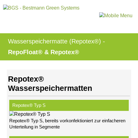
Navigation
Start
überspringen
Produktgruppen
AquaGreen®
Röhrichtinsel
Schwimmberme
Schwimmkampe
Wasserspeichermatte (Repotex®) -
Schwimmende
Tauchwand
RepoFloat® & Repotex®
Impressum
Datenschutz
Suche
Repotex®
MENÜ
SCHLIESSEN
Wasserspeichermatten
ArmaFlor®
Röhrichtballen
Repotex® Typ S
Röhrichtmatten
Faschinen
Repotex® Typ S, bereits vorkonfektioniert zur einfacheren
Röhrichtwalze
Unterteilung in Segmente
Gräsermatten
Impressum