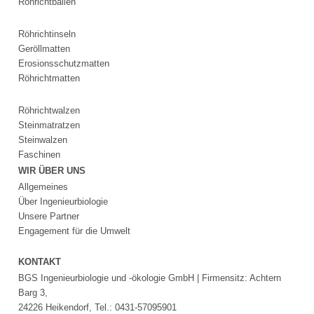
Röhrichtballen
WollTerra®
Erosionsschutzmatte
Röhrichtinseln
Wolle
Geröllmatten
Flechtwerkband
Erosionsschutzmatten
Saatmatte
Röhrichtmatten
Wolle
Böschungsgitter
Röhrichtwalzen
Mulchmatte
Steinmatratzen
Wolle
Steinwalzen
Böschungsfaschine
Faschinen
Wolle
WIR ÜBER UNS
Impressum
Allgemeines
Datenschutz
Über Ingenieurbiologie
Suche
Unsere Partner
MENÜ
Engagement für die Umwelt
SCHLIESSEN
XylithFloat®
KONTAKT
Zeolithinsel
BGS Ingenieurbiologie und -ökologie GmbH | Firmensitz: Achtern
Zeolithkissen
Barg 3,
Zeolithwalze
24226 Heikendorf, Tel.: 0431-57095901