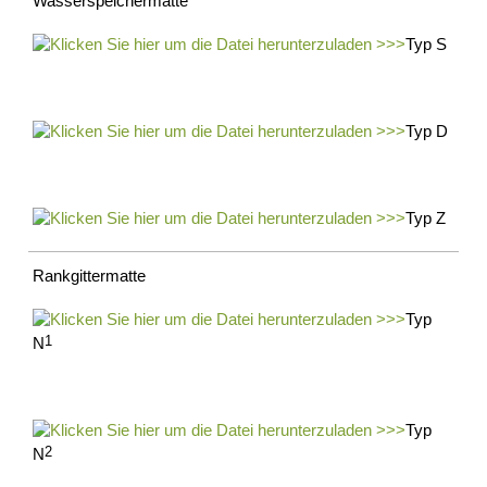
Wasserspeichermatte
Erosionsschutzmatte
Kokosgewebe
Typ S
Saatmatte
Erosionsschutzvliese
Maulwurf-
und
Typ D
Wühlmausschutzgitter
Impressum
Datenschutz
Typ Z
Suche
MENÜ
SCHLIESSEN
Rankgittermatte
BGS-
Typ
Helixis®
N
1
Bodendeckermatte
Substratmatte
Impressum
Datenschutz
Typ
Suche
N
2
MENÜ