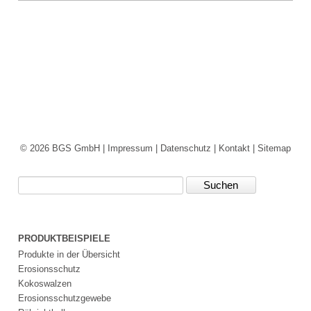
SCHLIESSEN
Composit®
Flinke
Hecke®
RepoFloat®
&
Repotex®
Schwimmmatten
und
© 2026 BGS GmbH |
Impressum
|
Datenschutz
|
Kontakt
|
Sitemap
-
taue
Suchbegriffe
(RepoFloat)
Wasserspeichermatte
(Repotex)
Impressum
PRODUKTBEISPIELE
Datenschutz
Produkte in der Übersicht
Suche
Erosionsschutz
MENÜ
Kokoswalzen
SCHLIESSEN
Erosionsschutzgewebe