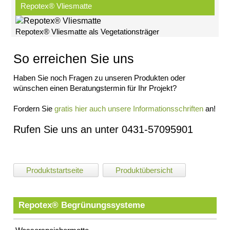
Repotex® Vliesmatte
Datenschutz
Suche
MENÜ
Repotex® Vliesmatte als Vegetationsträger
SCHLIESSEN
So erreichen Sie uns
BesFix©
BesLift©
Haben Sie noch Fragen zu unseren Produkten oder
BesTec®
wünschen einen Beratungstermin für Ihr Projekt?
Steinmatratze
Steinwalzen
Fordern Sie
gratis hier auch unsere Informationsschriften
an!
Rollkiesmatte
Geröllsteinmatte
Rufen Sie uns an unter 0431-57095901
Vegetatives
Deckwerk
Impressum
Produktstartseite
Produktübersicht
Datenschutz
Suche
MENÜ
Repotex® Begrünungssysteme
SCHLIESSEN
BesTex®