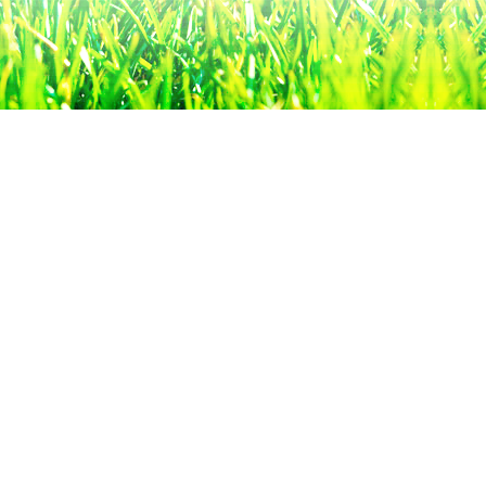
WollTerra®
Erosionsschutzmatte
Wolle
Flechtwerkband
Saatmatte
Wolle
Böschungsgitter
Mulchmatte
Wolle
Böschungsfaschine
Wolle
Impressum
Datenschutz
Suche
MENÜ
SCHLIESSEN
XylithFloat®
Zeolithinsel
Zeolithkissen
Zeolithwalze