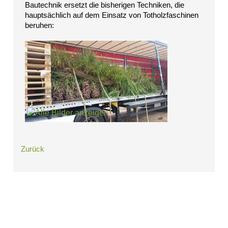
Bautechnik ersetzt die bisherigen Techniken, die
Datenschutz
hauptsächlich auf dem Einsatz von Totholzfaschinen
Suche
beruhen:
MENÜ
SCHLIESSEN
BesFix©
BesLift©
BesTec®
Steinmatratze
Steinwalzen
Rollkiesmatte
Geröllsteinmatte
Vegetatives
Deckwerk
Zurück
Impressum
Datenschutz
Suche
MENÜ
SCHLIESSEN
BesTex®