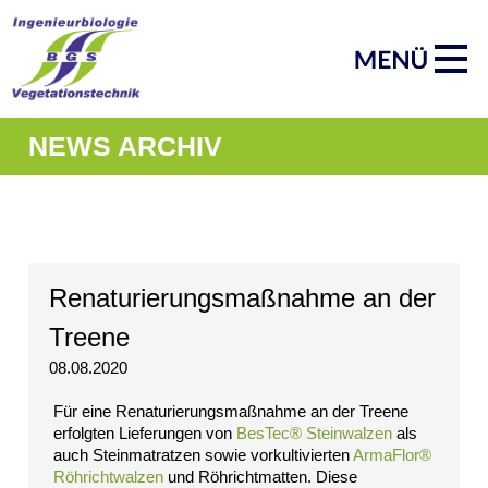
Navigation
Start
überspringen
Produktgruppen
AquaGreen®
Röhrichtinsel
Schwimmberme
Schwimmkampe
NEWS ARCHIV
Schwimmende
Tauchwand
Impressum
Datenschutz
Suche
MENÜ
Renaturierungsmaßnahme an der
SCHLIESSEN
Treene
ArmaFlor®
Röhrichtballen
08.08.2020
Röhrichtmatten
Faschinen
Für eine Renaturierungsmaßnahme an der Treene
Röhrichtwalze
erfolgten Lieferungen von
BesTec® Steinwalzen
als
auch Steinmatratzen sowie vorkultivierten
ArmaFlor®
Gräsermatten
Röhrichtwalzen
und Röhrichtmatten. Diese
Impressum