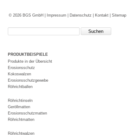
Erosionsschutzmatte
Kokosgewebe
© 2026 BGS GmbH |
Impressum
|
Datenschutz
|
Kontakt
|
Sitemap
Saatmatte
Erosionsschutzvliese
Maulwurf-
Suchbegriffe
und
Wühlmausschutzgitter
Impressum
PRODUKTBEISPIELE
Datenschutz
Produkte in der Übersicht
Suche
Erosionsschutz
MENÜ
Kokoswalzen
SCHLIESSEN
Erosionsschutzgewebe
BGS-
Röhrichtballen
Helixis®
Bodendeckermatte
Röhrichtinseln
Substratmatte
Geröllmatten
Impressum
Erosionsschutzmatten
Datenschutz
Röhrichtmatten
Suche
MENÜ
Röhrichtwalzen