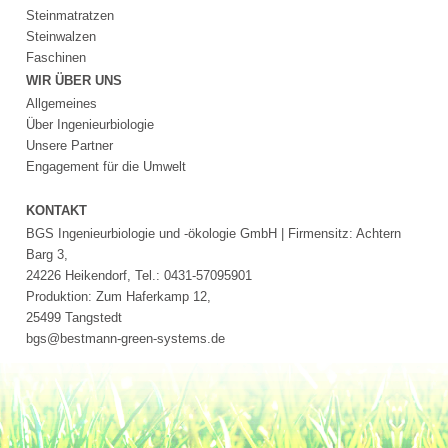
SCHLIESSEN
Steinmatratzen
Steinwalzen
Composit®
Faschinen
Flinke
WIR ÜBER UNS
Hecke®
Allgemeines
RepoFloat®
Über Ingenieurbiologie
&
Unsere Partner
Repotex®
Engagement für die Umwelt
Schwimmmatten
und
KONTAKT
-
BGS Ingenieurbiologie und -ökologie GmbH | Firmensitz: Achtern
taue
Barg 3,
(RepoFloat)
24226 Heikendorf, Tel.: 0431-57095901
Wasserspeichermatte
Produktion: Zum Haferkamp 12,
(Repotex)
25499 Tangstedt
Impressum
bgs@bestmann-green-systems.de
Datenschutz
Suche
MENÜ
SCHLIESSEN